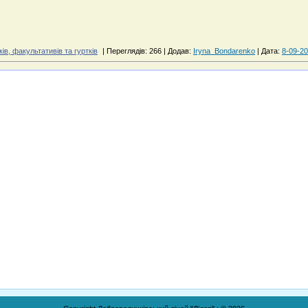
ів, факультативів та гуртків
|
Переглядів:
266
|
Додав:
Iryna_Bondarenko
|
Дата:
8-09-20