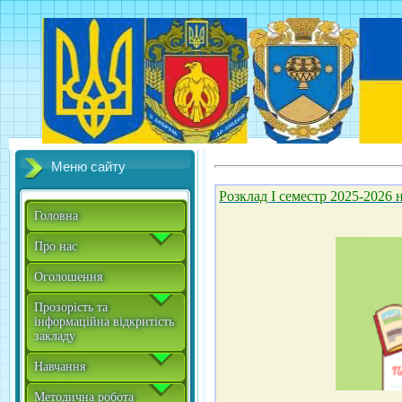
Меню сайту
Розклад І семестр 2025-2026 н
Головна
Про нас
Оголошення
Прозорість та
інформаційна відкритість
закладу
Навчання
Методична робота