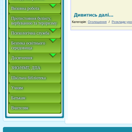
Виховна робота
Протистояння булінгу,
Категорія:
Оголошення
/
Розклади урок
вербуванню та тероризму
Психологічна служба
Безпека освітнього
середовища
Досягнення
ЗНО/НМТ, ДПА
Шкільна бібліотека
Учням
Батькам
Вчителям