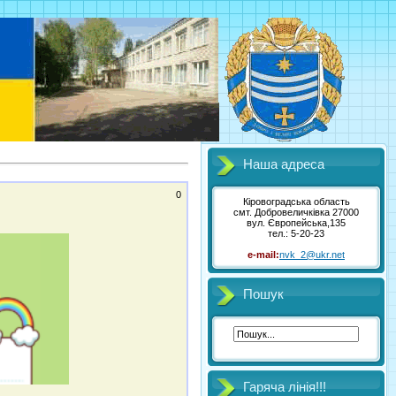
Наша адреса
0
Кіровоградська область
смт. Добровеличківка 27000
вул. Європейська,135
тел.: 5-20-23
e-mаil:
nvk_2@ukr.net
Пошук
Гаряча лінія!!!